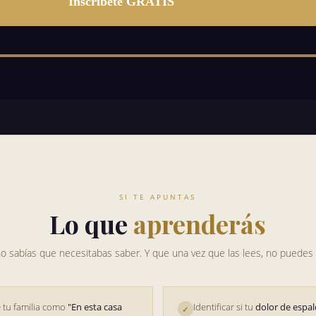
Inscríbete GRATIS
SI TE APUNTAS
Lo que
aprenderás
 sabías que necesitabas saber. Y que una vez que las lees, no puedes 
e tu familia como
"En esta casa
Identificar si tu
dolor de espal
✓