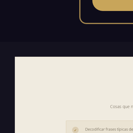
Cosas que no
Decodificar frases típicas d
✓