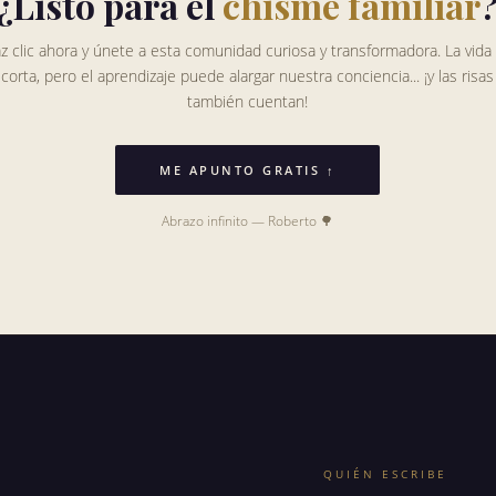
¿Listo para el
chisme familiar
z clic ahora y únete a esta comunidad curiosa y transformadora. La vida
corta, pero el aprendizaje puede alargar nuestra conciencia... ¡y las risas
también cuentan!
ME APUNTO GRATIS ↑
Abrazo infinito — Roberto 🌳
QUIÉN ESCRIBE