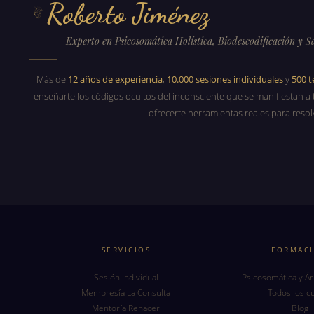
Roberto Jiménez
Experto en Psicosomática Holística, Biodescodificación y S
Más de
12 años de experiencia
,
10.000 sesiones individuales
y
500 
enseñarte los códigos ocultos del inconsciente que se manifiestan a 
ofrecerte herramientas reales para resol
SERVICIOS
FORMAC
Sesión individual
Psicosomática y Ár
Membresía La Consulta
Todos los c
Mentoría Renacer
Blog