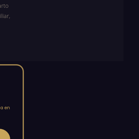
arto
liar,
ta en