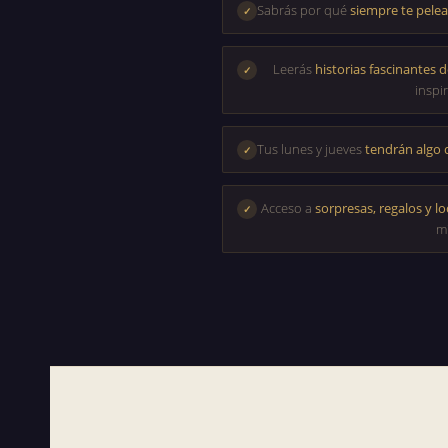
Sabrás por qué
siempre te pele
✓
Leerás
historias fascinantes d
✓
inspir
Tus lunes y jueves
tendrán algo 
✓
Acceso a
sorpresas, regalos y l
✓
mí