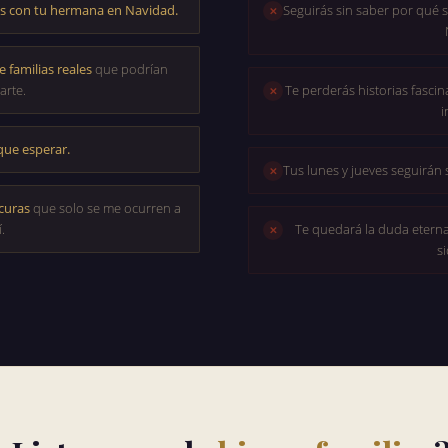
as con tu hermana en Navidad.
Seguirás sin saber por qué 
✕
e familias reales
que podrían
arte.
Te perderás historias fascin
✕
i
que esperar.
Tus lunes y jueves seguirán 
✕
ocuras
que solo se me ocurren a
.
Te quedará la duda eterna
✕
si