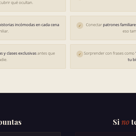
cubrir qué ocultan.
 historias incómodas en cada cena
Conectar
patrones familiare
✓
iliar.
eso tam
as y clases exclusivas
antes que
Sorprender con frases como
✓
adie.
tu b
puntas
Si
no
t