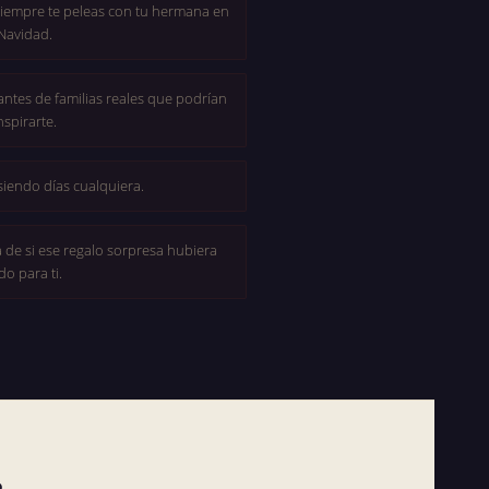
siempre te peleas con tu hermana en
Navidad.
antes de familias reales que podrían
nspirarte.
siendo días cualquiera.
 de si ese regalo sorpresa hubiera
do para ti.