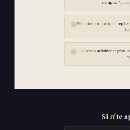
siempre..."
y des
Entender por qué tu tío
repite
✓
fam
Acceso a
actividades gratuit
✓
n
Si
sí
te a