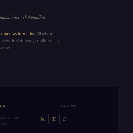
anación del Árbol Familiar
terapeutas formados
. Mi misión es
través de síntomas y conflictos — y
verlos.
IÓN
SÍGUEME
bol Familiar
ursos