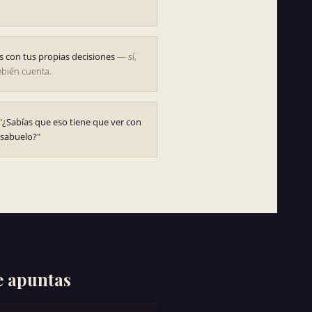
s con tus propias decisiones
— sí,
bién cuenta.
"¿Sabías que eso tiene que ver con
isabuelo?"
e apuntas